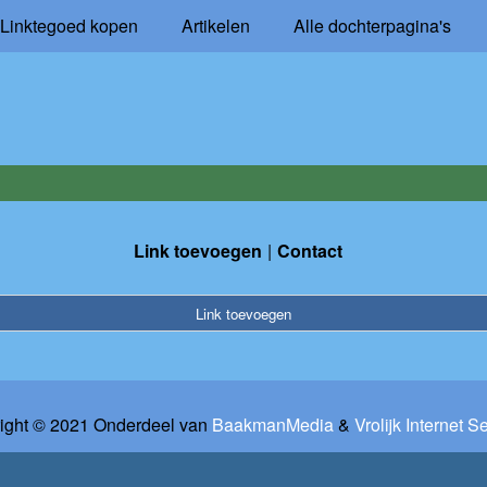
Linktegoed kopen
Artikelen
Alle dochterpagina's
Link toevoegen
Contact
Link toevoegen
ight © 2021 Onderdeel van
BaakmanMedia
&
Vrolijk Internet S