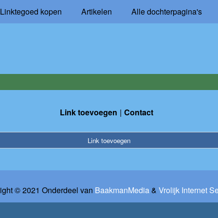
Linktegoed kopen
Artikelen
Alle dochterpagina's
Link toevoegen
Contact
Link toevoegen
ight © 2021 Onderdeel van
BaakmanMedia
&
Vrolijk Internet S